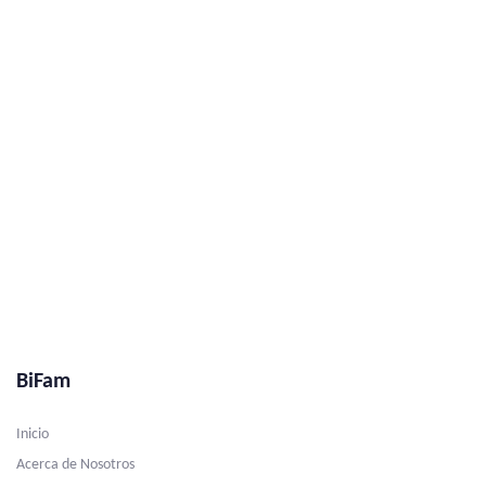
content/plugins/ave-core/shortcodes/portfolio-
listing/liquid-portfolio-listing.php
on line
1777
Warning
: Undefined array key "enable_ext" in
/home/bifamorg/public_html/wp-
content/plugins/ave-core/shortcodes/portfolio-
listing/liquid-portfolio-listing.php
on line
1780
BiFam
Inicio
Acerca de Nosotros